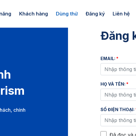
 năng
Khách hàng
Dùng thử
Đăng ký
Liên hệ
Đăng 
EMAIL:
*
nh
HỌ VÀ TÊN:
*
rism
khách, chính
SỐ ĐIỆN THOẠI:
Đã đọc và 