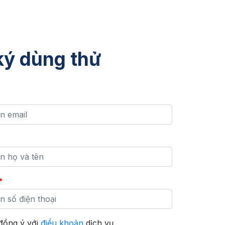
ký dùng thử
*
đồng ý với
điều khoản
dịch vụ